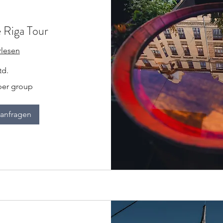
e Riga Tour
rlesen
td.
per group
anfragen