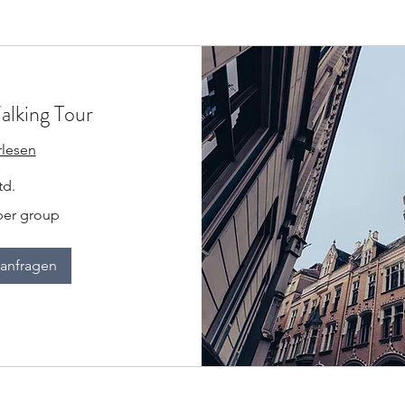
alking Tour
rlesen
td.
per group
anfragen