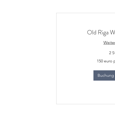
Old Riga W
Weite
2 S
150
150 euro 
euro
per
group
Buchung 