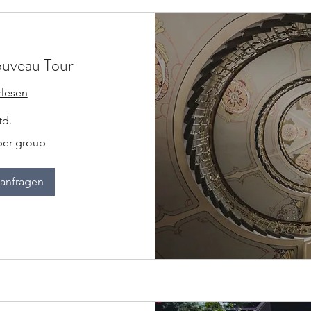
ouveau Tour
rlesen
td.
per group
anfragen