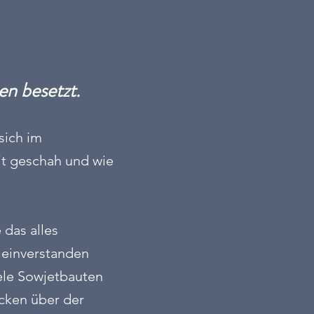
n besetzt.
sich im
it geschah und wie
 das alles
 einverstanden
ele Sowjetbauten
ücken über der