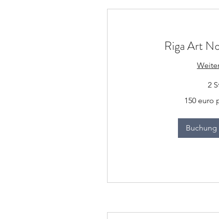
Riga Art N
Weite
2 S
150
150 euro 
euro
per
group
Buchung 